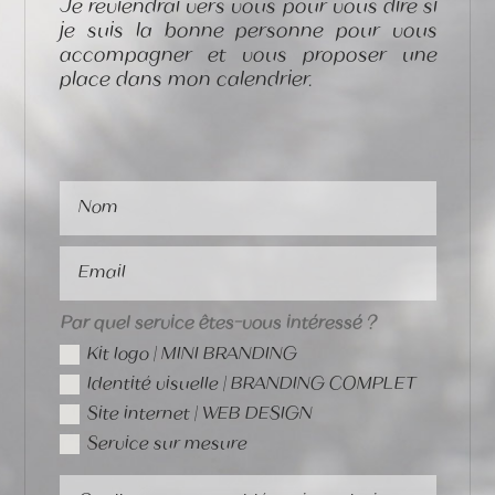
Je reviendrai vers vous pour vous dire si
je suis la bonne personne pour vous
accompagner et vous proposer une
place dans mon calendrier.
Par quel service êtes-vous intéressé ?
Kit logo | MINI BRANDING
Identité visuelle | BRANDING COMPLET
Site internet | WEB DESIGN
Service sur mesure